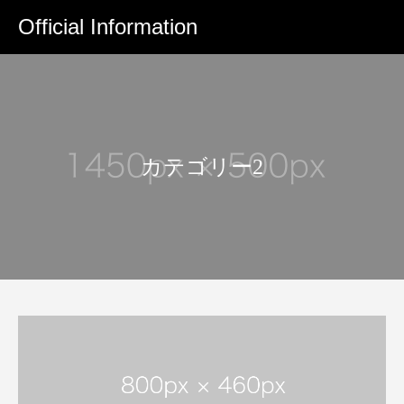
Official Information
Warning
Warning
/home/life-edu/official-grp.co
/home/life-edu/official-grp.co
カテゴリー2
/home/l
/home/l
Warning
/home/life-edu/official-grp.c
Warning
84